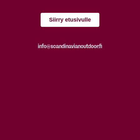
Siirry etusivulle
info@scandinavianoutdoor.fi