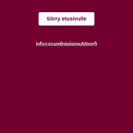
Siirry etusivulle
info@scandinavianoutdoor.fi