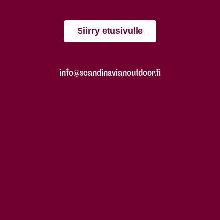
Siirry etusivulle
info@scandinavianoutdoor.fi