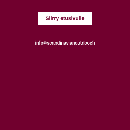
Siirry etusivulle
info@scandinavianoutdoor.fi