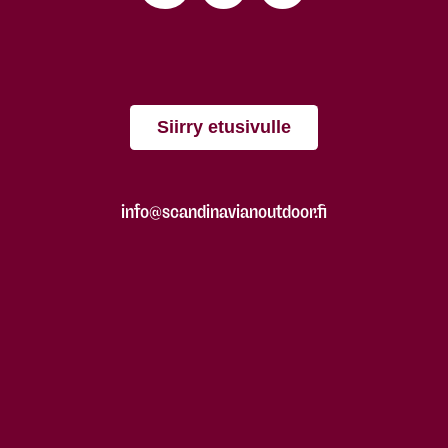
Siirry etusivulle
info@scandinavianoutdoor.fi