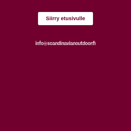
Siirry etusivulle
info@scandinavianoutdoor.fi