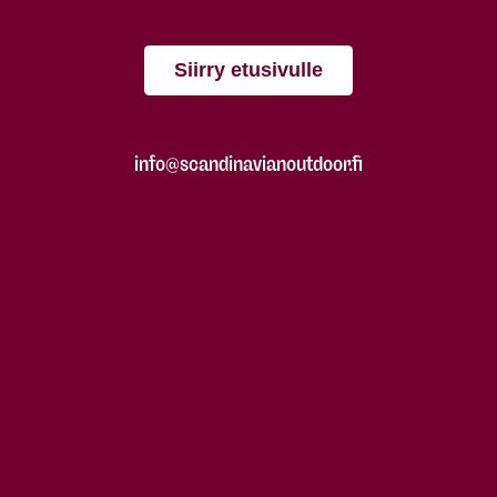
Siirry etusivulle
info@scandinavianoutdoor.fi