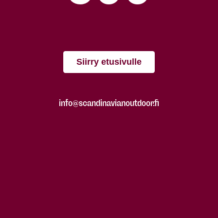
Siirry etusivulle
info@scandinavianoutdoor.fi