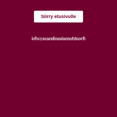
Siirry etusivulle
info@scandinavianoutdoor.fi