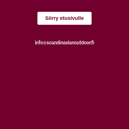
Siirry etusivulle
info@scandinavianoutdoor.fi