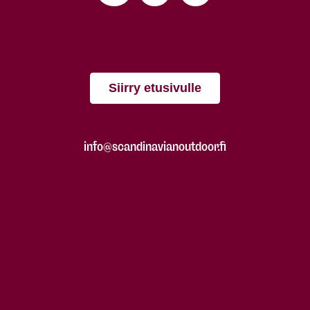
Siirry etusivulle
info@scandinavianoutdoor.fi