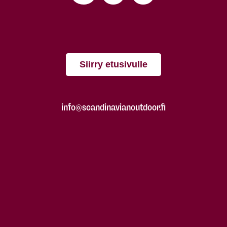
Siirry etusivulle
info@scandinavianoutdoor.fi