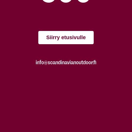
Siirry etusivulle
info@scandinavianoutdoor.fi