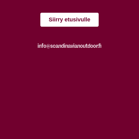
Siirry etusivulle
info@scandinavianoutdoor.fi