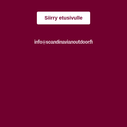
Siirry etusivulle
info@scandinavianoutdoor.fi