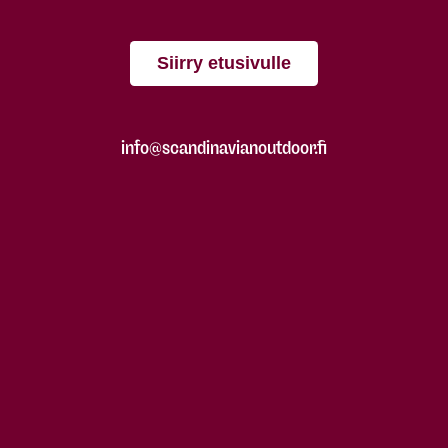
Siirry etusivulle
info@scandinavianoutdoor.fi