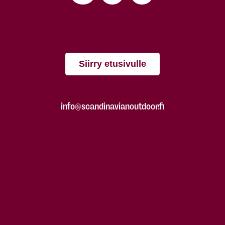
Siirry etusivulle
info@scandinavianoutdoor.fi