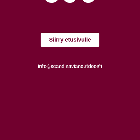
Siirry etusivulle
info@scandinavianoutdoor.fi