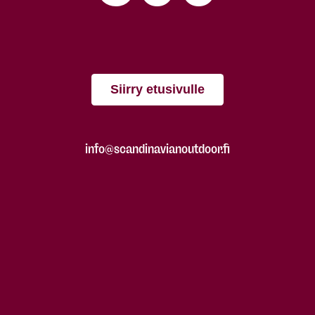
Siirry etusivulle
info@scandinavianoutdoor.fi