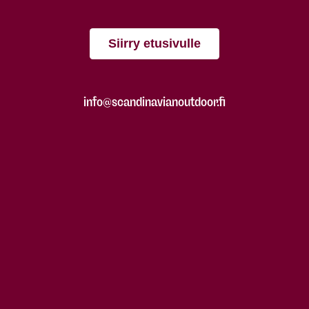
Siirry etusivulle
info@scandinavianoutdoor.fi