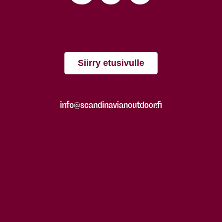
Siirry etusivulle
info@scandinavianoutdoor.fi