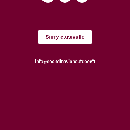
Siirry etusivulle
info@scandinavianoutdoor.fi