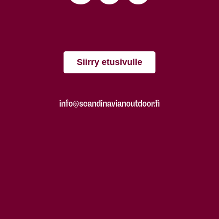
Siirry etusivulle
info@scandinavianoutdoor.fi