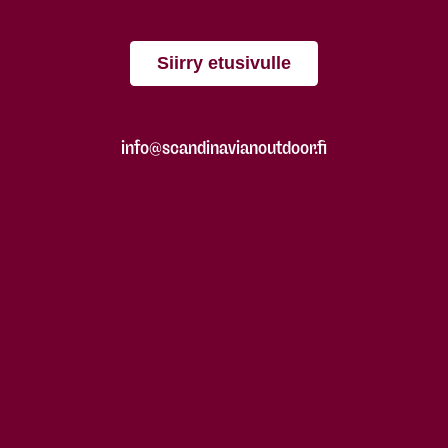
Siirry etusivulle
info@scandinavianoutdoor.fi