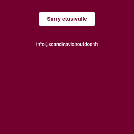
Siirry etusivulle
info@scandinavianoutdoor.fi