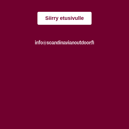
Siirry etusivulle
info@scandinavianoutdoor.fi