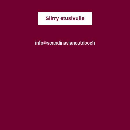
Siirry etusivulle
info@scandinavianoutdoor.fi