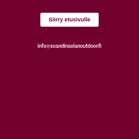
Siirry etusivulle
info@scandinavianoutdoor.fi