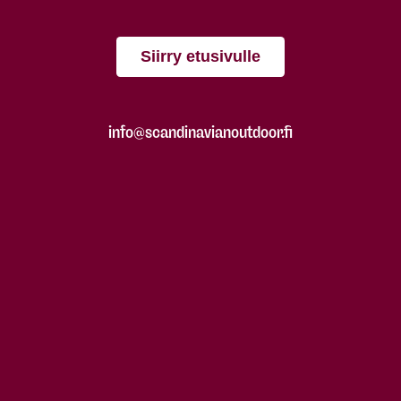
Siirry etusivulle
info@scandinavianoutdoor.fi