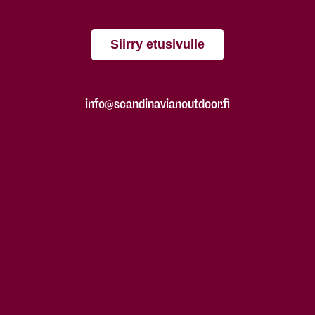
Siirry etusivulle
info@scandinavianoutdoor.fi