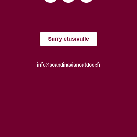
Siirry etusivulle
info@scandinavianoutdoor.fi