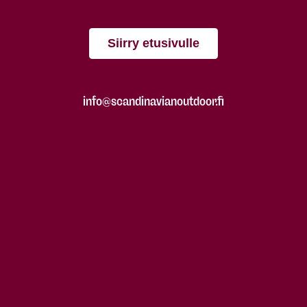
Siirry etusivulle
info@scandinavianoutdoor.fi