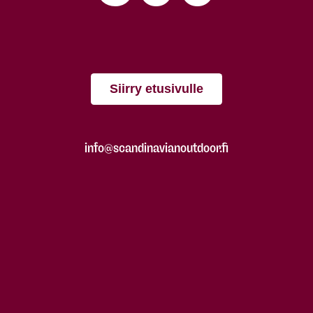
Siirry etusivulle
info@scandinavianoutdoor.fi