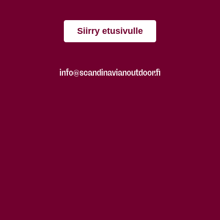
Siirry etusivulle
info@scandinavianoutdoor.fi