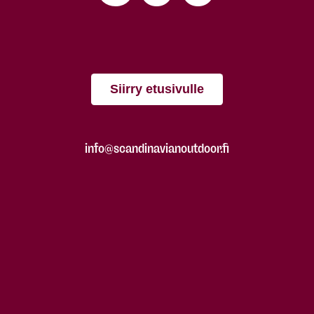
Siirry etusivulle
info@scandinavianoutdoor.fi