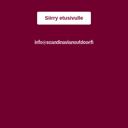
Siirry etusivulle
info@scandinavianoutdoor.fi