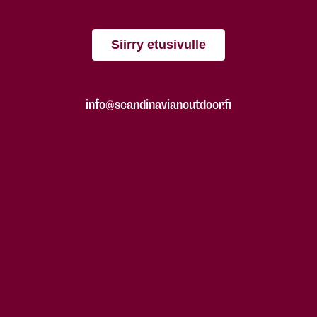
Siirry etusivulle
info@scandinavianoutdoor.fi