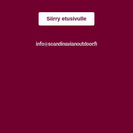
Siirry etusivulle
info@scandinavianoutdoor.fi