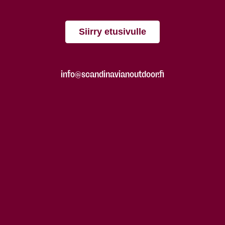
Siirry etusivulle
info@scandinavianoutdoor.fi