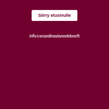
Siirry etusivulle
info@scandinavianoutdoor.fi