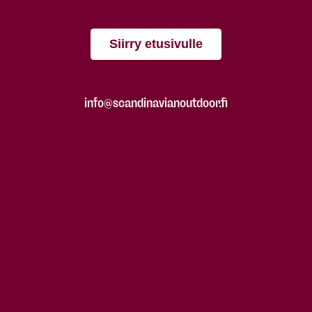
Siirry etusivulle
info@scandinavianoutdoor.fi