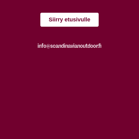
Siirry etusivulle
info@scandinavianoutdoor.fi