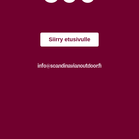
Siirry etusivulle
info@scandinavianoutdoor.fi