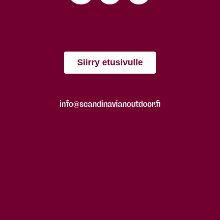
Siirry etusivulle
info@scandinavianoutdoor.fi