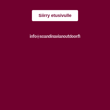
Siirry etusivulle
info@scandinavianoutdoor.fi