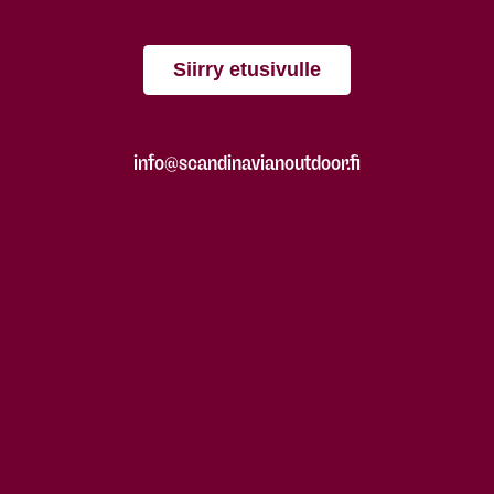
Siirry etusivulle
info@scandinavianoutdoor.fi