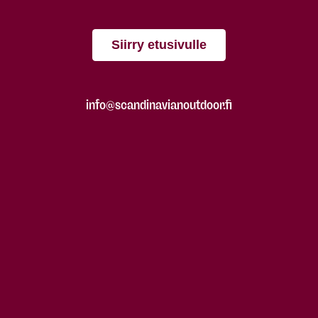
Siirry etusivulle
info@scandinavianoutdoor.fi