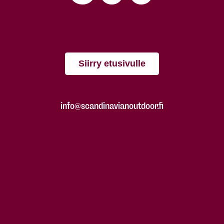
Siirry etusivulle
info@scandinavianoutdoor.fi