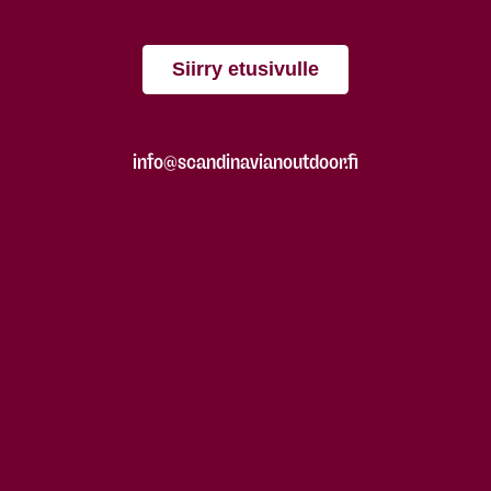
Siirry etusivulle
info@scandinavianoutdoor.fi