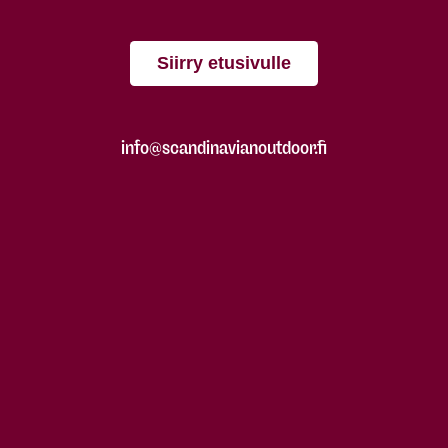
Siirry etusivulle
info@scandinavianoutdoor.fi